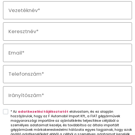
* Az
adatkezelési tájékoztatót
elolvastam, és ez alapján
hozzájárulok, hogy az F Automobil Import Kft., a FIAT gépjárművek
magyarországi importőre az ajánlatkérés teljesítése céljából a
személyes adataimat kezelje, és továbbítsa az általa importált
gépjárművek márkakereskedelmi hálózata egyes tagjainak, hogy azok
önálló adatkezelőként ebből a célból a személyes adataimat kezeljék.