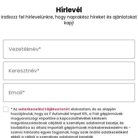
Hírlevél
Iratkozz fel hírlevelünkre, hogy naprakész híreket és ajánlatokat
kapj!
* Az
adatkezelési tájékoztatót
elolvastam, és ez alapján
hozzájárulok, hogy az F Automobil Import Kft., a Fiat gépjárművek
magyarországi importőre a kapcsolatfelvételi kérésem
megválaszolásának céljából a személyes adataimat kezelje, és
továbbítsa az általa importált gépjárművek márkakereskedelmi és -
szerviz hálózata egyes tagjainak, hogy azok önálló adatkezelőként
ebből a célból a személyes adataimat kezeljék.