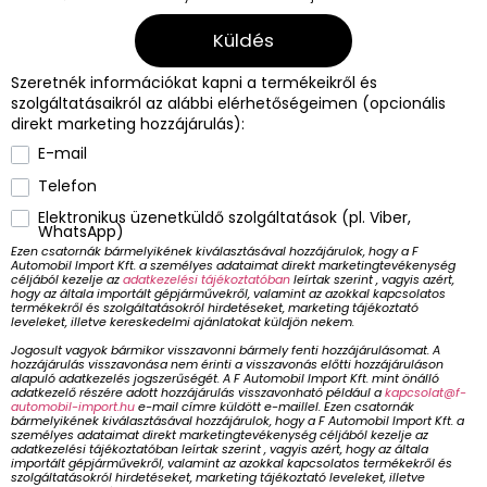
Küldés
Szeretnék információkat kapni a termékeikről és
szolgáltatásaikról az alábbi elérhetőségeimen (opcionális
direkt marketing hozzájárulás):
E-mail
Telefon
Elektronikus üzenetküldő szolgáltatások (pl. Viber,
WhatsApp)
Ezen csatornák bármelyikének kiválasztásával hozzájárulok, hogy a F
Automobil Import Kft. a személyes adataimat direkt marketingtevékenység
céljából kezelje az
adatkezelési tájékoztatóban
leírtak szerint , vagyis azért,
hogy az általa importált gépjárművekről, valamint az azokkal kapcsolatos
termékekről és szolgáltatásokról hirdetéseket, marketing tájékoztató
leveleket, illetve kereskedelmi ajánlatokat küldjön nekem.
Jogosult vagyok bármikor visszavonni bármely fenti hozzájárulásomat. A
hozzájárulás visszavonása nem érinti a visszavonás előtti hozzájáruláson
alapuló adatkezelés jogszerűségét. A F Automobil Import Kft. mint önálló
adatkezelő részére adott hozzájárulás visszavonható például a
kapcsolat@f-
automobil-import.hu
e-mail címre küldött e-maillel.
Ezen csatornák
bármelyikének kiválasztásával hozzájárulok, hogy a F Automobil Import Kft. a
személyes adataimat direkt marketingtevékenység céljából kezelje az
adatkezelési tájékoztatóban leírtak szerint , vagyis azért, hogy az általa
importált gépjárművekről, valamint az azokkal kapcsolatos termékekről és
szolgáltatásokról hirdetéseket, marketing tájékoztató leveleket, illetve